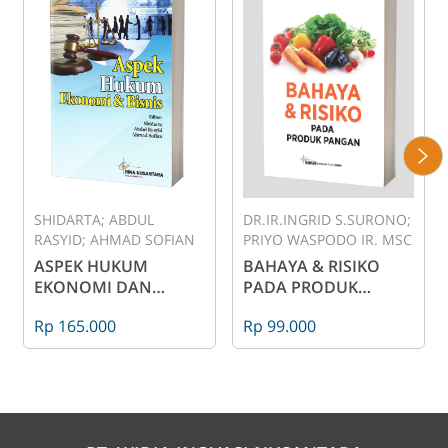
SHIDARTA; ABDUL
DR.IR.INGRID S.SURONO;
RASYID; AHMAD SOFIAN
PRIYO WASPODO IR. MSC
ASPEK HUKUM
BAHAYA & RISIKO
EKONOMI DAN
PADA PRODUK
BISNIS
PANGAN
Rp 165.000
Rp 99.000