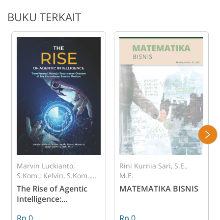
BUKU TERKAIT
Marvin Luckianto,
Rini Kurnia Sari, S.E.,
S.Kom.; Kelvin, S.Kom.,
M.E.
M.Kom.; Yesun Utomo,
The Rise of Agentic
MATEMATIKA BISNIS
S.Kom., M.T.I.
Intelligence:
Transformasi Menuju
Rp 0
Rp 0
Kecerdasan Otonom