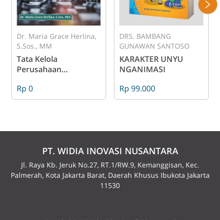
Dr. Maria Grace Herlina,
DRS. BAMBANG
S.Sos., MM
GUNAWAN SANTOSO
Tata Kelola
KARAKTER UNYU
Perusahaan
NGANIMASI
(Corporate
Rp 0
Rp 99.000
Governance) dan
Perkembangannya
PT. WIDIA INOVASI NUSANTARA
Jl. Raya Kb. Jeruk No.27, RT.1/RW.9, Kemanggisan, Kec.
Palmerah, Kota Jakarta Barat, Daerah Khusus Ibukota Jakarta
11530