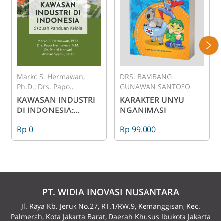
Marko S. Hermawan,
DRS. BAMBANG
Ph.D.; Drs. Papo
GUNAWAN SANTOSO
Hermawan, M.M.; Dr.
KAWASAN INDUSTRI
KARAKTER UNYU
Pantri Heriyati; Ahmad
DI INDONESIA:
NGANIMASI
Syamil, Ph.D.
Sebuah Panduan
Rp 0
Rp 99.000
Kelola
PT. WIDIA INOVASI NUSANTARA
Jl. Raya Kb. Jeruk No.27, RT.1/RW.9, Kemanggisan, Kec.
Palmerah, Kota Jakarta Barat, Daerah Khusus Ibukota Jakarta