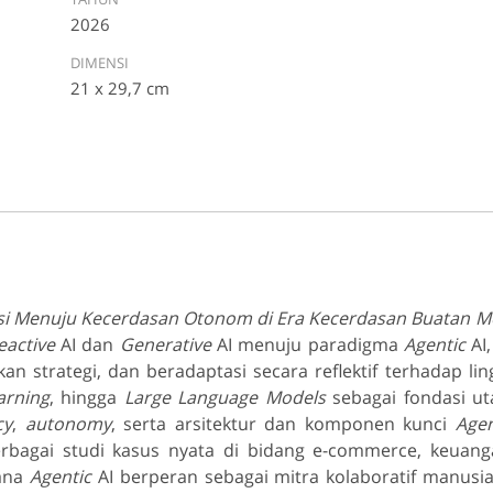
2026
DIMENSI
21 x 29,7 cm
rmasi Menuju Kecerdasan Otonom di Era Kecerdasan Buatan 
eactive
AI dan
Generative
AI menuju paradigma
Agentic
AI
strategi, dan beradaptasi secara reflektif terhadap ling
arning
, hingga
Large Language Models
sebagai fondasi ut
cy
,
autonomy
, serta arsitektur dan komponen kunci
Age
rbagai studi kasus nyata di bidang e-commerce, keuanga
mana
Agentic
AI berperan sebagai mitra kolaboratif manusia