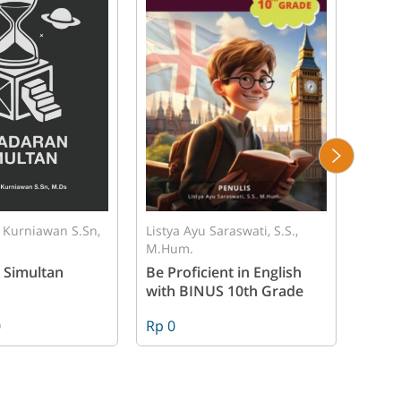
 Kurniawan S.Sn,
Listya Ayu Saraswati, S.S.,
YANIT
M.Hum.
MT
 Simultan
Be Proficient in English
ESTE
with BINUS 10th Grade
ARSI
0
Rp 0
Rp 15