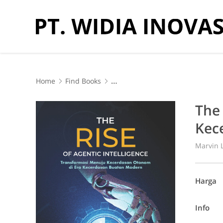
Home
Find Books
The Rise of Agentic Intelligence: Transformasi Menuj
The 
Kec
Marvin L
Harga
Info