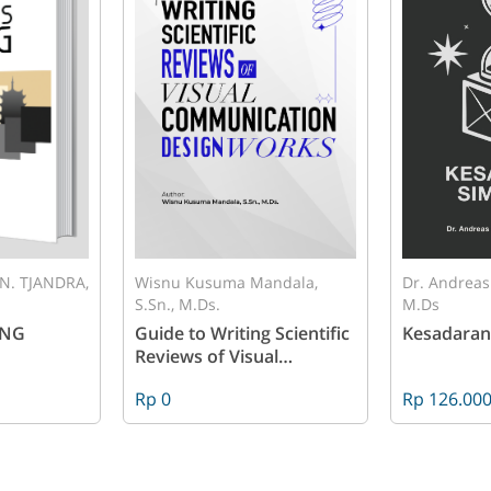
N. TJANDRA,
Wisnu Kusuma Mandala,
Dr. Andreas
S.Sn., M.Ds.
M.Ds
ANG
Guide to Writing Scientific
Kesadaran
Reviews of Visual
Communication Design
Rp 0
Rp 126.00
Works