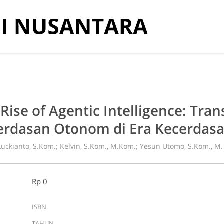
u Kecerdasan Otonom di Era Kecerdasan Buatan Modern
Rise of Agentic Intelligence: Tr
erdasan Otonom di Era Kecerdas
uckianto, S.Kom.; Kelvin, S.Kom., M.Kom.; Yesun Utomo, S.Kom., M.T
Rp 0
ISBN
TAHUN